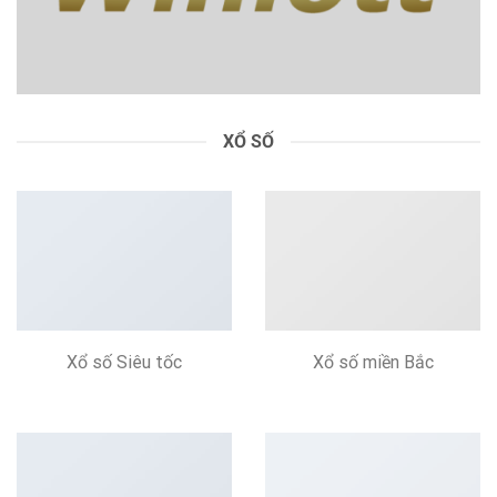
Winlott
XỔ SỐ
Xổ số Siêu tốc
Xổ số miền Bắc