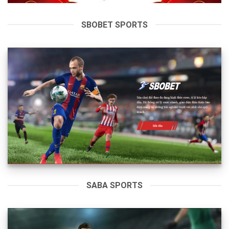
SBOBET SPORTS
SABA SPORTS