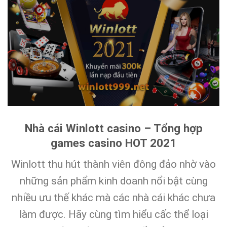
Nhà cái Winlott casino – Tổng hợp
games casino HOT 2021
Winlott thu hút thành viên đông đảo nhờ vào
những sản phẩm kinh doanh nổi bật cùng
nhiều ưu thế khác mà các nhà cái khác chưa
làm được. Hãy cùng tìm hiểu cấc thể loại